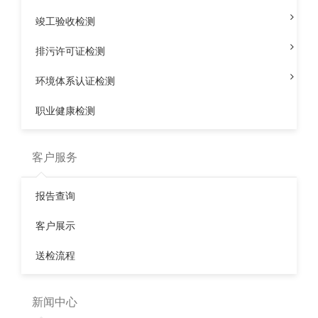
邮箱：kehu56@126.com
地址：还未填写您的联系地址
竣工验收检测
排污许可证检测
友情链接：
可乎网络
网站建设
环境体系认证检测
Copyright Your WebSite.Some Rights Reserved.
粤ICP备000000000号
Powered by Z-Blog ·
网站建设
职业健康检测
客户服务
报告查询
客户展示
送检流程
新闻中心