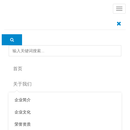
导
航
360
2017年12月12日
客户展示
搜索
首页
标签：
空气检测
室内空气检测
环境监测
上一篇：
滴滴出行
下一篇：
关于我们
网易
相关文章
企业简介
五号卫星成功发射，满足环境监测需求
企业文化
环境监测技术存在的问题及解决对策
竣工验收空气检测需要检查哪些？
荣誉资质
加强广东环境监测质量，数据保真及监测社会化