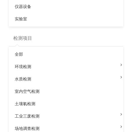
仪器设备
什么是环境监测
广东全省空气质量监测连续三年稳定达标
实验室
环保部通报两起干扰环境监测案例
甲醛对人体的危害
检测项目
全部
标题A
标题B
标题C
环境检测
自定义链接1
自定义链接①
自定义链接I
自定义链接2
自定义链接②
自定义链接II
水质检测
自定义链接3
自定义链接③
自定义链接III
室内空气检测
自定义链接4
自定义链接④
自定义链接IV
土壤氡检测
联系我们
关注
电话：13922109517
工业三废检测
Q Q：
749843418
场地调查检测