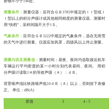
射物不小于1Ｍ处。
测量条件：
测量仪器：应符合ＧＢ
3785中规定的ＩＩ型或Ｉ
Ｉ型以上的积分声级计或其他相同精度的测量仪器。测量时
用“快档”，采样间隔不大于1Ｓ。
气象条件：
应符合ＧＢ
3222中规定的气象条件，选在无雨雪
的天气中进行测量。仪器应加风罩，四级风以上停止测量。
测量内容及测量值：
测量时间：昼夜、夜间均选取接近机车
车辆运行平均密度的某一小时分别代表昼间、夜间。
用积
分声级计读取1Ｈ的等效声级（Ａ）：ｄＢ。
背景噪声须比铁路噪声低
10ｄＢ（Ａ）以上，否则按下表修
正。 单位：dB(A)
差值
3
4 - 5