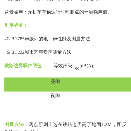
背景噪声：无机车车辆运行时时测点的环境噪声值。
引用标准：
-ＧＢ3785声级计的电、声性能及测量方法
-ＧＢ3222城市环境噪声测量方法
铁路边界噪声限值：
等效声级
L
[dB(A)]
eq
昼间
夜间
测量方法：
测点原则上选在铁路边界高于地面
1.2Ｍ，距反