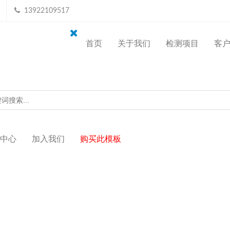
13922109517
首页
关于我们
检测项目
客
中心
加入我们
购买此模板