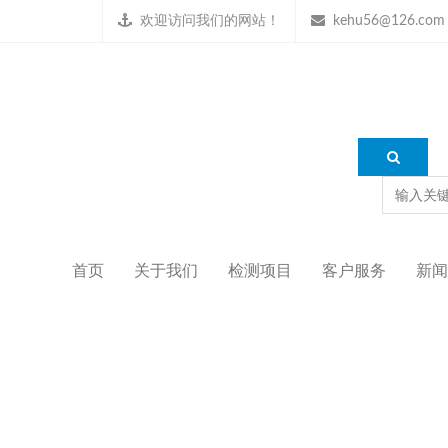
欢迎访问我们的网站！
kehu56@126.com
联系我们
搜索
首页
关于我们
检测项目
客户服务
新闻