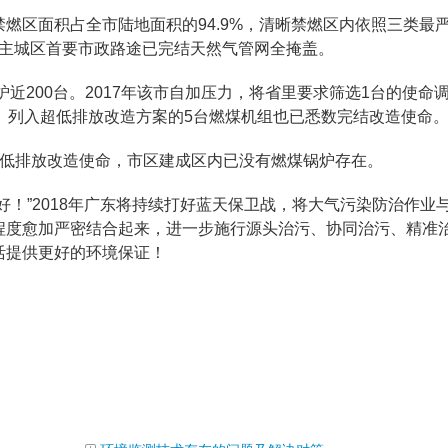
燃区面积占全市陆地面积的94.9%，清晰禁燃区内依照三类最
东部主城区首要市政路途已完结天然气管网全掩盖。
炉近200台。2017年该市自加压力，将省里要求筛选1台的使命调
。列入超低排放改造方案的5台燃煤机组也已悉数完结改造使命
超低排放改造使命，市区建成区内已没有燃煤锅炉存在。
好！”2018年广东将持续打好蓝天保卫战，将大气污染防治作业
程度愈加严密结合起来，进一步施行源头治污、协同治污、精准
活提供更好的环境保证！