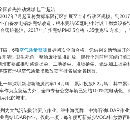
全国首先推动燃煤电厂“超洁
2017年7月起又将黄标车限行区扩展至全市行政区规模。到201
或企业自备发电锅炉完结改造，根本完结65蒸吨/小时以上燃煤设备
台窖炉整治。2017年广州完结PM2.5合格（35微克/立方米），与
打破，6项
空气质量监测
目标初次全面合格。凭借创文活动展开
展开清理卫生死角、整治废物乱堆乱放、履行个别商铺完结门前
潮州市要点推动路途扬尘、工地扬尘、堆场扬尘、瓷泥加工扬尘
7年该市环境空气质量指数改变率排名居全省榜首。
上一年深圳新增新能源汽车1.4万辆，累计投放8.2万辆，其中累
电动车作为应急运力外，全市专营公交车辆已完结100%纯电动化。
电动化的城市。
理列为大气污染防治要点作业。继中海壳牌、中海石油LDAR作
业完结LDAR作业。仅此一项，每年便可新减少VOCs排放数百