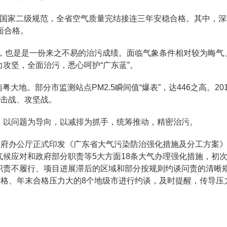
达国家二级规范，全省空气质量完结接连三年安稳合格。其中，深
面合格。
卷，也是是一份来之不易的治污成绩。面临气象条件相对较为晦气
攻坚，全面治污，悉心呵护“广东蓝”。
粤大地。部分市监测站点PM2.5瞬间值“爆表”，达446之高。20
阻击战、攻坚战。
：以问题为导向，以减排为抓手，统筹推动，精密治污。
政府办公厅正式印发《广东省大气污染防治强化措施及分工方案
候应对和政府部分职责等5大方面18条大气办理强化措施，初
职责不履行、项目进展滞后的区域和部分按规则约谈问责的清晰
合格、年末合格压力大的8个地级市进行约谈，及时提醒，传导压