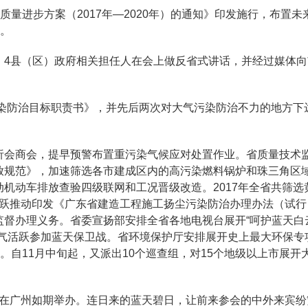
质量进步方案（2017年—2020年）的通知》印发施行，布置未
”。
4县（区）政府相关担任人在会上做反省式讲话，并经过媒体向
污染防治目标职责书》，并先后两次对大气污染防治不力的地方下
析会商会，提早预警布置重污染气候应对处置作业。省质量技术
放规范》，加速筛选各市建成区内的高污染燃料锅炉和珠三角区域
机动车排放查验四级联网和工况晋级改造。2017年全省共筛选
厅活跃推动印发《广东省建造工程施工扬尘污染防治办理办法（试
监督办理义务。省委宣扬部安排全省各地电视台展开“呵护蓝天白
力气活跃参加蓝天保卫战。省环境保护厅安排展开史上最大环保专
。自11月中旬起，又派出10个巡查组，对15个地级以上市展开
球论坛在广州如期举办。连日来的蓝天碧日，让前来参会的中外来宾