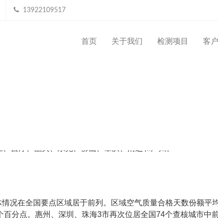
13922109517
首页
关于我们
检测项目
客
标
气综合质量指数排名，2017年排名前三位为汕尾、湛江和河源
环境空气质量指数变化率排名，2017年潮州、揭阳和汕头环境
江、云浮、韶关、东莞、佛山、肇庆、清远和广州。
全体情况在全国要点区域居于前列。区域空气质量合格天数份额平
9.8个百分点。惠州、深圳、珠海3市再次位居全国74个查核城市中