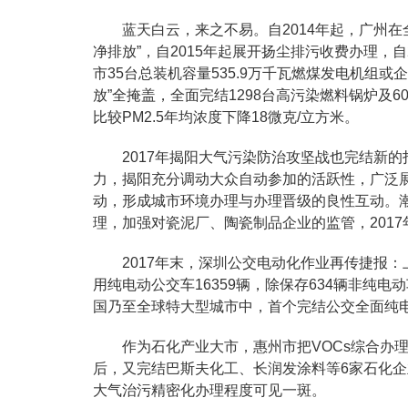
蓝天白云，来之不易。自2014年起，广州在
净排放”，自2015年起展开扬尘排污收费办理，自
市35台总装机容量535.9万千瓦燃煤发电机组
放”全掩盖，全面完结1298台高污染燃料锅炉及60
比较PM2.5年均浓度下降18微克/立方米。
2017年揭阳大气污染防治攻坚战也完结新的
力，揭阳充分调动大众自动参加的活跃性，广泛
动，形成城市环境办理与办理晋级的良性互动。
理，加强对瓷泥厂、陶瓷制品企业的监管，201
2017年末，深圳公交电动化作业再传捷报：
用纯电动公交车16359辆，除保存634辆非纯
国乃至全球特大型城市中，首个完结公交全面纯
作为石化产业大市，惠州市把VOCs综合办
后，又完结巴斯夫化工、长润发涂料等6家石化企
大气治污精密化办理程度可见一斑。