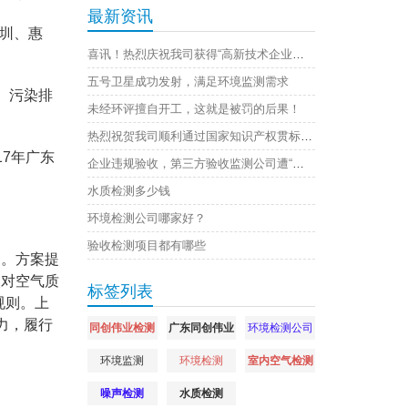
最新资讯
圳、惠
喜讯！热烈庆祝我司获得“高新技术企业证书”
五号卫星成功发射，满足环境监测需求
、污染排
未经环评擅自开工，这就是被罚的后果！
热烈祝贺我司顺利通过国家知识产权贯标认证
17年广东
企业违规验收，第三方验收监测公司遭“连坐”，原因是
水质检测多少钱
环境检测公司哪家好？
验收检测项目都有哪些
》。方案提
次对空气质
标签列表
规则。上
力，履行
同创伟业检测
广东同创伟业
环境检测公司
环境监测
环境检测
室内空气检测
噪声检测
水质检测