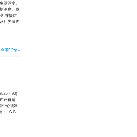
生活污水、
烟浓度、食
测,并提供
及厂界噪声
查看详情»
5－90)
声评价适
中心线30
： -ＧＢ