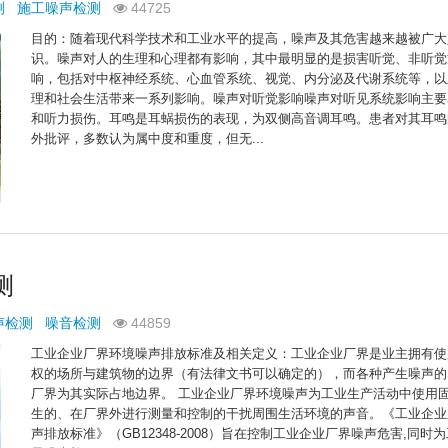
测
施工噪声检测
44725
目的：随着现代科学技术和工业水平的提高，噪声及其危害越来越被广大
识。噪声对人的生理和心理都有影响，其中最明显的是损害听觉、非听觉
响，包括对中枢神经系统、心血管系统、视觉、内分泌及代谢系统等，以
理和社会生活带来一系列影响。噪声对听觉影响噪声对听见系统影响主要
和听力损伤。耳鸣是耳蜗损伤的表现，为双侧高音调耳鸣。患者对其耳鸣
外批评，多数认为属中度和重度，但无...
测
声检测
噪音检测
44859
工业企业厂界环境噪声排放标准及相关定义：工业企业厂界是业主拥有使
权的场所与建筑物的边界（有法律文书可以确定的），而各种产生噪声的
厂界为其实际占地边界。 工业企业厂界环境噪声为工业生产活动中使用
生的、在厂界外进行测量和控制的干扰周围生活环境的声音。《工业企业
声排放标准》（GB12348-2008）旨在控制工业企业厂界噪声危害,同时