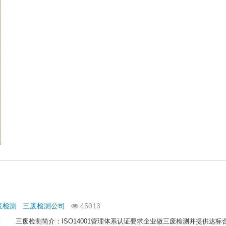
废检测
三废检测公司
45013
三废检测简介：ISO14001管理体系认证要求企业做三废检测并提供达标