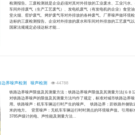
检测报告。三废检测就是企业必须对其对外排放的工业废水、工业污水、
车间外排废气（生产工艺废气）、发电机废气（有发电机的企业）食堂油
堂火烟、窑炉废气、烤炉废气等对外排放的各种废气、厂界噪声做环境检
达标的三废检测报告。企业对外排放的废水和车间对外排放的工艺废气以
国家法规规定必须达标才能...
路边界噪声检测
噪声检测
44788
铁路边界噪声限值及其测量方法：铁路边界噪声限值及其测量方法(ＧＢ1252
对铁路边界噪声的限值及其测量方法均作了规定，标准对城市铁路边界噪
用。铁路噪声：机车车辆运行时产生的噪声。 铁路边界：距铁路外侧轨道
米的地方。 背景噪声：无机车车辆运行时时测点的环境噪声值。引用标准
3785声级计的电、声性能及测量方法...