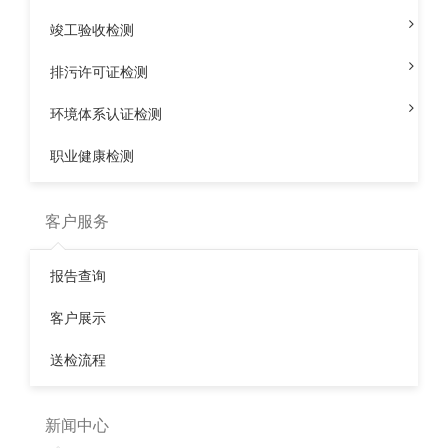
空气取样结束后，由工作人员带回实验室，进行空气检
竣工验收检测
测，检测项目主要有5项目标，分别是甲醛、苯系物、
TVOC（总挥发性有机化合物）、氨和氡的含量检测。而
排污许可证检测
且，专业的空气检测人员应持有国家颁布的上岗证书。
环境体系认证检测
专家特别提示：现在室内环境检测商场混乱，消费者一
职业健康检测
定要增强检测标识认证认识。没有完善的实验室，只要几套
便携式的空气检测仪；不是专业的室内环境检测公司，既做
检测又做治理；没通过质监局认证，没有相应的检测资质，
客户服务
检测人员没有通过严厉的训练。即便收费再低，乃至“免
费”，不能确保检测成果的威望科学有效性也等于做无用
报告查询
功。所以在检测时尽量找一些有资质、正规的检测组织来进
客户展示
行检测，千万别花了冤枉钱，掉进他人的圈套里。广东
同创
伟业检测
技术有限公司就是具备CMA资质证书，欢迎联系
送检流程
我们
室内环境检测
！
新闻中心