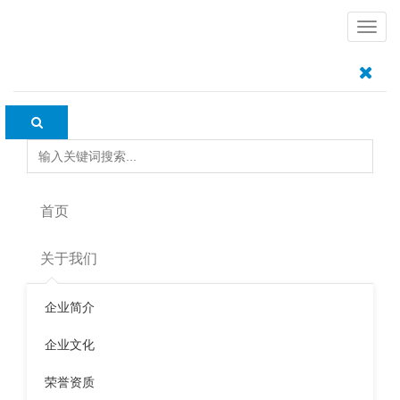
导
航
如果正确选择室内环境检测公司
2018年03月05日
常见问题
搜索
跟着人们生活水平的进步，对健康的重视度也逐步进
步，而现代人80%的时刻都在室内度过，室内质量成为人们
首页
重视的焦点。尤其是刚刚装修好的新房子，房主往往都会寻
求室内环境检测公司进行室内环境检测，检查室内空气是否
关于我们
合格，但现在市面上存在一些所谓的环境管理组织以“免费
检测做钓饵，进行着检测前准“超支” ，管理后必合格，拿空
企业简介
气检测当幌子，变相管理捞金的圈套。鱼龙混杂的
室内环境
检测
商场，消费者该怎么正确挑选检测组织？
企业文化
怎么判定正规
室内环境检测
组织？
荣誉资质