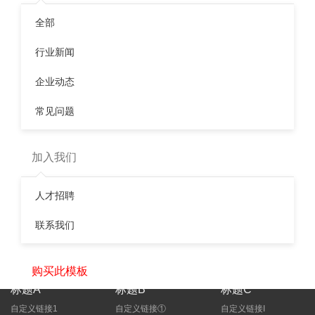
标签：
室内环境检测
环境检测
同创伟业检测
上一篇：
环境监测技术存在的问题及解决对策
全部
下一篇：
广东中勤检测项目有哪些
行业新闻
相关文章
企业动态
资质附表
企业信用等级证书
常见问题
高新技术企业证书
喜讯！热烈庆祝我司获得“高新技术企业证书”
加入我们
未经环评擅自开工，这就是被罚的后果！
热烈祝贺我司顺利通过国家知识产权贯标认证
人才招聘
环境检测公司哪家好？
广东中勤检测项目有哪些
联系我们
购买此模板
标题A
标题B
标题C
自定义链接1
自定义链接①
自定义链接I