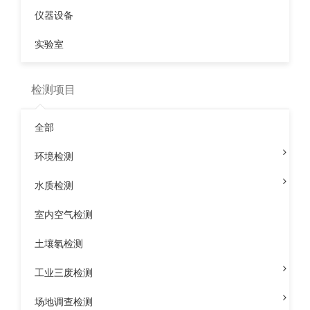
1、看检测组织是否有检测资质？
仪器设备
实验室
消费者在挑选室内环境检测时能够要求检查检测的企业
是否有具有“CMA”我国计量认证证书，还要细心核对其检测
规模，证书是否在有效期内。拿到检测陈述后，要细心核对
检测项目
其检测陈述上是否具有CMA标识；此外，检测组织都有自
己的检测体系，消费者在拿到室内环境检测报告后，也可依
全部
据报告上的编码，登录质量技术监督局的网站，判定资质证
书的真伪。
环境检测
2、看室内环境检测程序是否标准？
水质检测
室内空气检测
正规
室内环境检测
组织的检测人员携带专用仪器"大气
采样器、测氡仪"进入到关闭后的房子，用三角支架固定在
土壤氡检测
所要取样的房间，开动机器，进行，每个样品取样持续时刻
不少于45分钟，依据需求，对每个房间收集3～5个空气样
工业三废检测
本。
场地调查检测