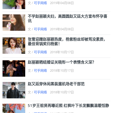
文 /
可乎网络
2019年04月08日
不学赵丽颖夫妇，高圆圆赵又廷大方宣布怀孕喜
讯
文 /
可乎网络
2019年04月08日
张雪迎蹭赵丽颖热度，杨紫粉丝却被骂没素质，
最佳背锅奖归杨紫！
文 /
可乎网络
2018年10月17日
赵丽颖晒结婚证关晓彤一个表情含义深？
文 /
可乎网络
2018年10月17日
赵又廷穿休闲黑装遛机场老干部范
文 /
可乎网络
2018年10月17日
51岁王祖贤再曝近照 红枫叶下长发飘飘温暖恬静