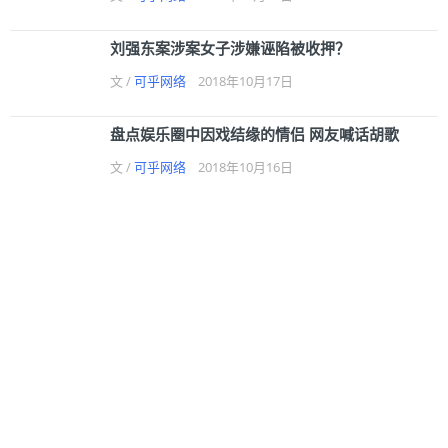
刘强东案涉案女子涉嫌诬陷被收押？
文 /
可乎网络
2018年10月17日
盘点娱乐圈中因戏结缘的情侣 网友喊话胡歌
文 /
可乎网络
2018年10月16日
51岁的王祖贤到底是吃了什么防腐剂啊？
文 /
可乎网络
2018年10月16日
赵丽颖和冯绍峰终于宣布喜讯，张杰的十六个字
让人感慨万千
文 /
可乎网络
2018年10月16日