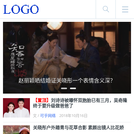
赵丽颖晒结婚证关晓彤一个表情含义深？
盘点娱乐圈中因戏结缘的情侣
【置顶】
刘诗诗被曝怀双胞胎已有三月，吴奇隆
终于要升级做爸爸了
文 /
可乎网络
2018年10月16日
关晓彤户外踏青与花草合影 素颜出镜人比花娇